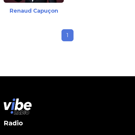
Renaud Capuçon
1
Radio